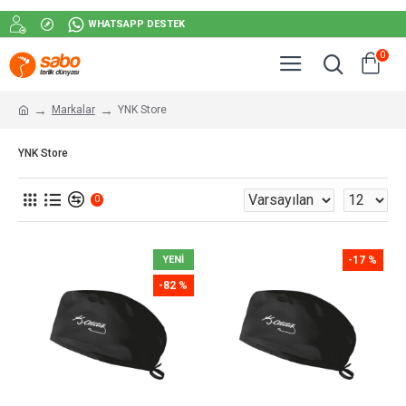
WHATSAPP DESTEK
0
Markalar
YNK Store
YNK Store
0
YENİ
-17 %
-82 %