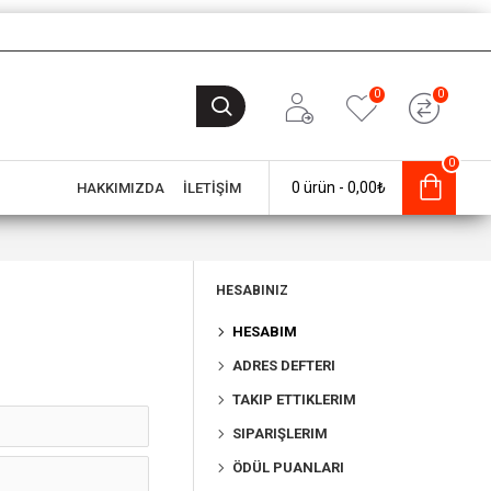
0
0
0
0 ürün - 0,00₺
HAKKIMIZDA
İLETİŞİM
HESABINIZ
HESABIM
ADRES DEFTERI
TAKIP ETTIKLERIM
SIPARIŞLERIM
ÖDÜL PUANLARI