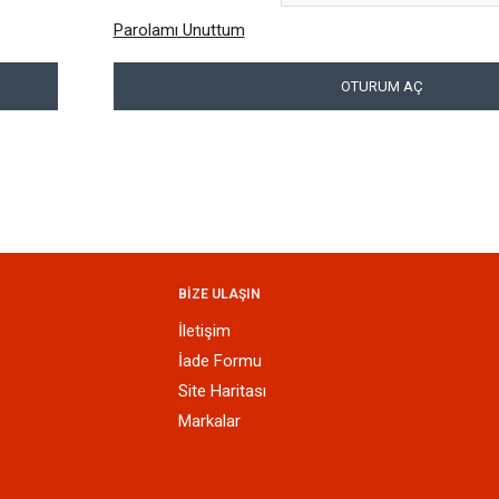
Parolamı Unuttum
OTURUM AÇ
BİZE ULAŞIN
İletişim
İade Formu
Site Haritası
Markalar