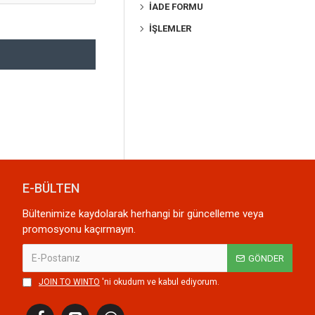
İADE FORMU
İŞLEMLER
E-BÜLTEN
Bültenimize kaydolarak herhangi bir güncelleme veya
promosyonu kaçırmayın.
GÖNDER
JOIN TO WINTO
'ni okudum ve kabul ediyorum.