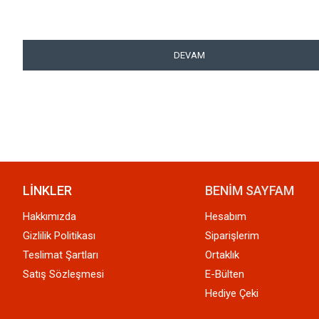
DEVAM
LİNKLER
BENİM SAYFAM
Hakkımızda
Hesabım
Gizlilik Politikası
Siparişlerim
Teslimat Şartları
Ortaklık
Satış Sözleşmesi
E-Bülten
Hediye Çeki