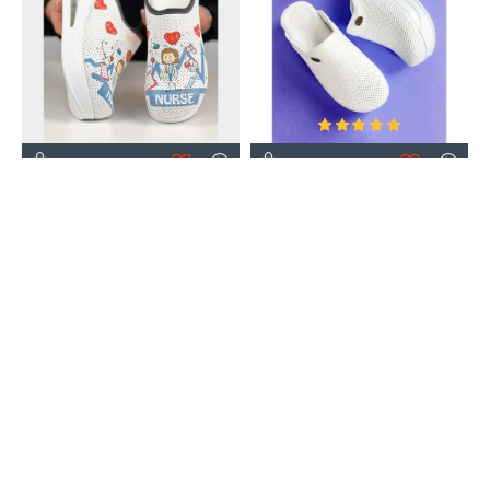
SABOTERLİKDÜNYASI
SABOTERLİKDÜNYASI
Sabo Terlik Air Max Beyaz
Sabo Terlik Air Max Beyaz
Hemşire Tam Ortopedik
Tam Ortopedik
1.750,00₺
1.750,00₺
EN ÇOK SATAN
EN ÇOK SATAN