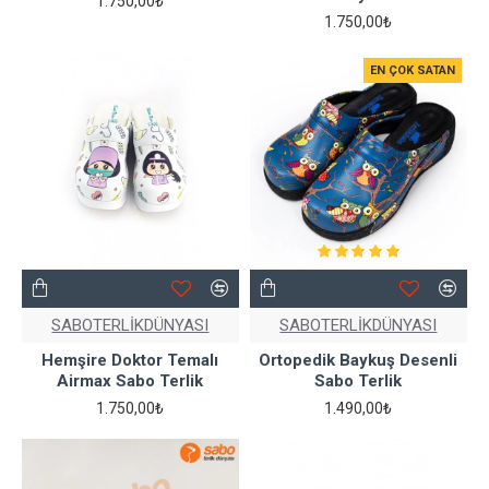
1.750,00₺
1.750,00₺
EN ÇOK SATAN
SABOTERLİKDÜNYASI
SABOTERLİKDÜNYASI
Hemşire Doktor Temalı
Ortopedik Baykuş Desenli
Airmax Sabo Terlik
Sabo Terlik
1.750,00₺
1.490,00₺