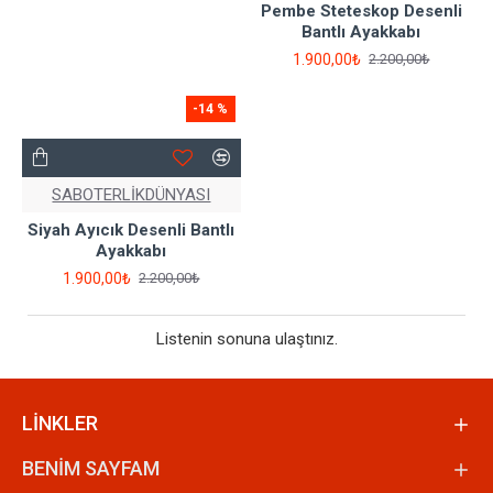
Pembe Steteskop Desenli
Bantlı Ayakkabı
1.900,00₺
2.200,00₺
-14 %
SABOTERLİKDÜNYASI
Siyah Ayıcık Desenli Bantlı
Ayakkabı
1.900,00₺
2.200,00₺
Listenin sonuna ulaştınız.
LİNKLER
BENİM SAYFAM