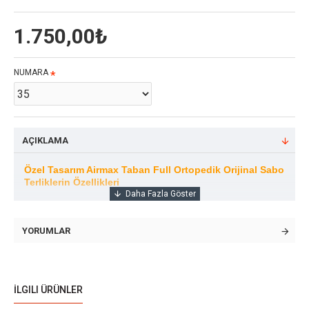
1.750,00₺
NUMARA
AÇIKLAMA
Özel Tasarım Airmax Taban
Full Ortopedik Orijinal Sabo
Terliklerin Özellikleri
# Anatomik olarak formatlanmış iç dizaynı sebebiyle
konforlu kullanım temin eder.
YORUMLAR
# Kullanılan nitelikli derisinden ötürü ayak sağlığına
uygundur.
İLGILI ÜRÜNLER
# Orijinal Sabo terliklerin yan tarafındaki delikler hava