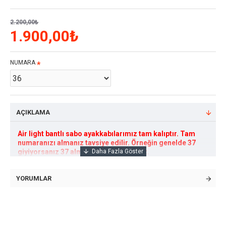
2.200,00₺
1.900,00₺
NUMARA
AÇIKLAMA
Air light bantlı sabo ayakkabılarımız tam kalıptır. Tam
numaranızı almanız tavsiye edilir. Örneğin genelde 37
giyiyorsanız 37 almanızı tavsiye ederiz.
Özel Tasarım Air Light Bantlı Sabo
YORUMLAR
Ayakkabıların
Özellikleri
# Anatomik olarak formlanmış iç dizaynı sebebiyle
konforlu kullanım temin eder.